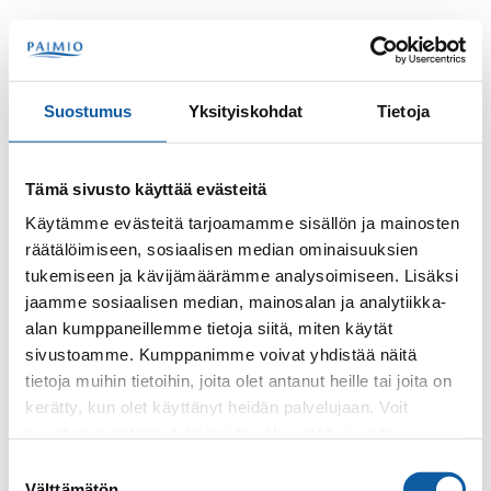
Skip to content
Search
Menu
Suostumus
Yksityiskohdat
Tietoja
Contacts
Lehtonen, Olli-Pekka
Tämä sivusto käyttää evästeitä
Olli-Pekka Lehtonen
Käytämme evästeitä tarjoamamme sisällön ja mainosten
räätälöimiseen, sosiaalisen median ominaisuuksien
tukemiseen ja kävijämäärämme analysoimiseen. Lisäksi
jaamme sosiaalisen median, mainosalan ja analytiikka-
alan kumppaneillemme tietoja siitä, miten käytät
sivustoamme. Kumppanimme voivat yhdistää näitä
tietoja muihin tietoihin, joita olet antanut heille tai joita on
kerätty, kun olet käyttänyt heidän palvelujaan. Voit
Phone
muuttaa evästeasetuksiesi hyväksyntää sivuston
+35824745380
alalaidassa olevasta
Evästeasetukset
linkistä.
Suostumuksen
Välttämätön