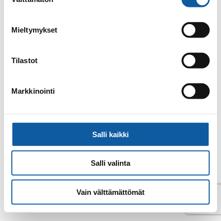
valinta
Email
olli-pekka.lehtonen@paimio.fi
Mieltymykset
Back to contacts archive
Tilastot
Markkinointi
Salli kaikki
Salli valinta
Vain välttämättömät
© Paimio 2026