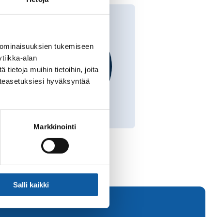
 ominaisuuksien tukemiseen
tiikka-alan
ietoja muihin tietoihin, joita
västeasetuksiesi hyväksyntää
Markkinointi
Salli kaikki