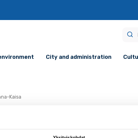
age.
 environment
City and administration
Cultu
nna-Kaisa
 Hietajärvi
Yksityiskohdat