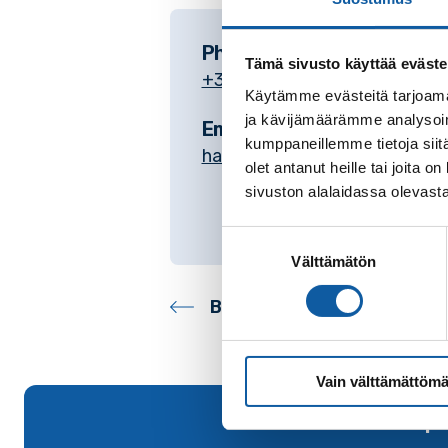
Phone
Tämä sivusto käyttää eväste
+35824745328
Käytämme evästeitä tarjoama
ja kävijämäärämme analysoim
Email
kumppaneillemme tietoja siitä
hanna-kaisa.hietajarvi@paimio
olet antanut heille tai joita
sivuston alalaidassa olevast
Suostumuksen
Välttämätön
valinta
Back to contacts archive
Vain välttämättömä
Back to top