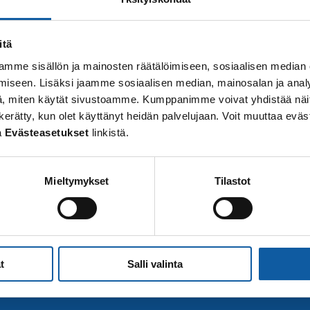
itä
mme sisällön ja mainosten räätälöimiseen, sosiaalisen median
iseen. Lisäksi jaamme sosiaalisen median, mainosalan ja analy
, miten käytät sivustoamme. Kumppanimme voivat yhdistää näitä t
.fi
 on kerätty, kun olet käyttänyt heidän palvelujaan. Voit muuttaa e
a
Evästeasetukset
linkistä.
Mieltymykset
Tilastot
t
Salli valinta