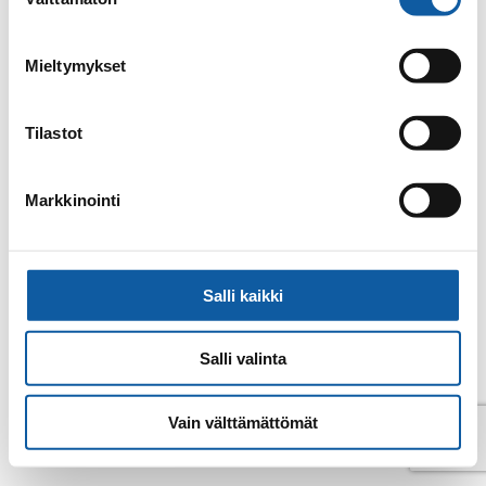
valinta
Email
nikke.alakyla@paimio.fi
Mieltymykset
Back to contacts archive
Tilastot
Markkinointi
Salli kaikki
Salli valinta
Vain välttämättömät
© Paimio 2026