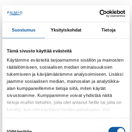
Skip to content
Search
Menu
Suostumus
Yksityiskohdat
Tietoja
Contacts
Alakylä, Nikke
Tämä sivusto käyttää evästeitä
Nikke Alakylä
Käytämme evästeitä tarjoamamme sisällön ja mainosten
räätälöimiseen, sosiaalisen median ominaisuuksien
tukemiseen ja kävijämäärämme analysoimiseen. Lisäksi
jaamme sosiaalisen median, mainosalan ja analytiikka-
alan kumppaneillemme tietoja siitä, miten käytät
sivustoamme. Kumppanimme voivat yhdistää näitä
tietoja muihin tietoihin, joita olet antanut heille tai joita on
kerätty, kun olet käyttänyt heidän palvelujaan. Voit
Phone
muuttaa evästeasetuksiesi hyväksyntää sivuston
+35824745424
alalaidassa olevasta
Evästeasetukset
linkistä.
Suostumuksen
Välttämätön