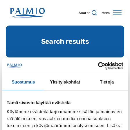
Skip to content
Search
Menu
Search results
Search term
Suostumus
Yksityiskohdat
Tietoja
Site
Tämä sivusto käyttää evästeitä
Käytämme evästeitä tarjoamamme sisällön ja mainosten
räätälöimiseen, sosiaalisen median ominaisuuksien
tukemiseen ja kävijämäärämme analysoimiseen. Lisäksi
Content type