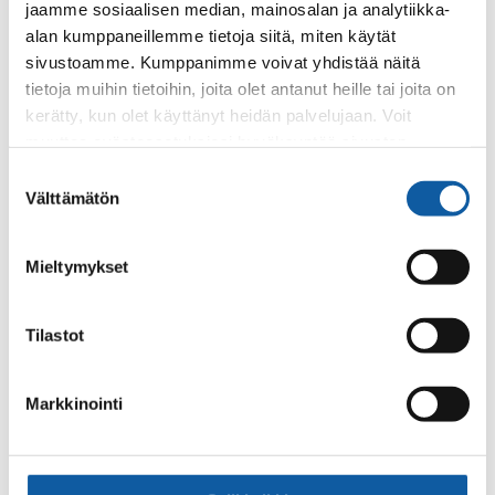
jaamme sosiaalisen median, mainosalan ja analytiikka-
alan kumppaneillemme tietoja siitä, miten käytät
sivustoamme. Kumppanimme voivat yhdistää näitä
tietoja muihin tietoihin, joita olet antanut heille tai joita on
kerätty, kun olet käyttänyt heidän palvelujaan. Voit
muuttaa evästeasetuksiesi hyväksyntää sivuston
alalaidassa olevasta
Evästeasetukset
linkistä.
Suostumuksen
Välttämätön
valinta
2 results found for "paltanpuisto"
Mieltymykset
Pages
Social and health
Tilastot
The wellbeing services county of Southwest Finland
(Varha) offers versatile and comprehensive social services
and health care for residents in Paimio. Below you...
Markkinointi
Pages