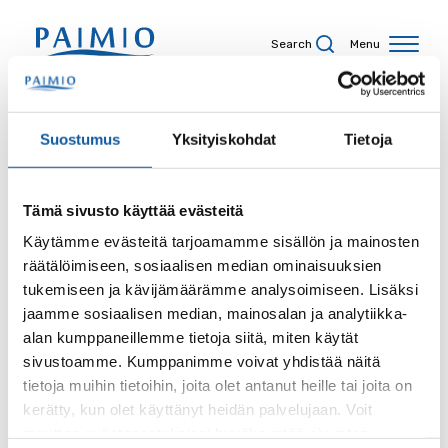
Skip to content
Search
Menu
Search results
Suostumus
Yksityiskohdat
Tietoja
Tämä sivusto käyttää evästeitä
Search term
Käytämme evästeitä tarjoamamme sisällön ja mainosten
räätälöimiseen, sosiaalisen median ominaisuuksien
tukemiseen ja kävijämäärämme analysoimiseen. Lisäksi
jaamme sosiaalisen median, mainosalan ja analytiikka-
alan kumppaneillemme tietoja siitä, miten käytät
Site
sivustoamme. Kumppanimme voivat yhdistää näitä
tietoja muihin tietoihin, joita olet antanut heille tai joita on
kerätty, kun olet käyttänyt heidän palvelujaan. Voit
muuttaa evästeasetuksiesi hyväksyntää sivuston
Content type