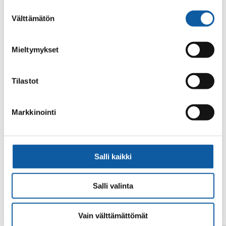
alalaidassa olevasta
Evästeasetukset
linkistä.
Suostumuksen
Välttämätön
valinta
Mieltymykset
Tilastot
No search results.
Markkinointi
Salli kaikki
Salli valinta
Vain välttämättömät