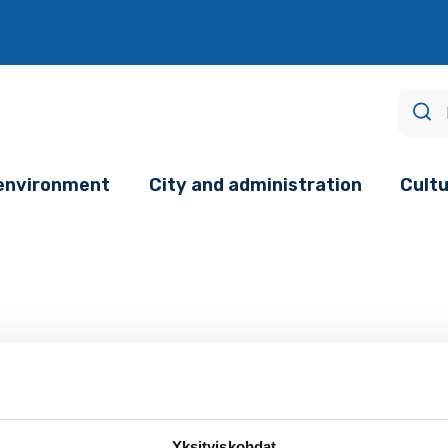
age.
 environment
City and administration
Cultu
en
Yksityiskohdat