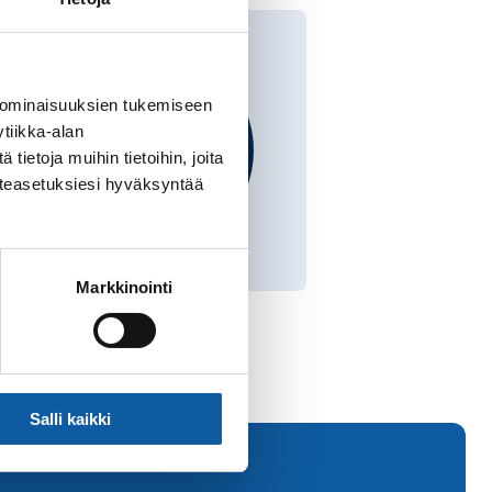
 ominaisuuksien tukemiseen
tiikka-alan
ietoja muihin tietoihin, joita
västeasetuksiesi hyväksyntää
Markkinointi
Salli kaikki