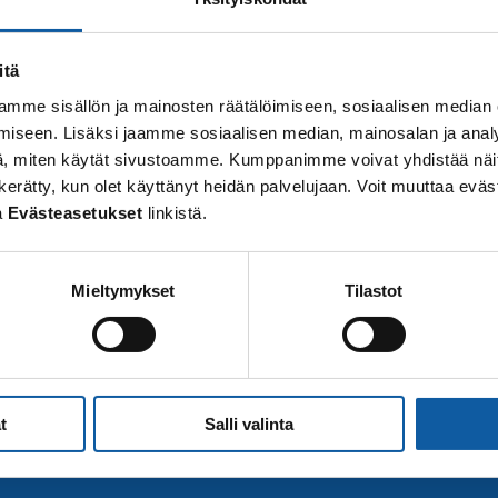
itä
mme sisällön ja mainosten räätälöimiseen, sosiaalisen median
iseen. Lisäksi jaamme sosiaalisen median, mainosalan ja analy
, miten käytät sivustoamme. Kumppanimme voivat yhdistää näitä t
 on kerätty, kun olet käyttänyt heidän palvelujaan. Voit muuttaa e
a
Evästeasetukset
linkistä.
Mieltymykset
Tilastot
t
Salli valinta