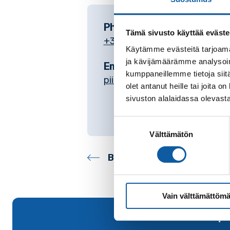
Phone
Tämä sivusto käyttää eväste
+35824745203
Käytämme evästeitä tarjoama
ja kävijämäärämme analysoim
Email
kumppaneillemme tietoja siitä
piia.tuominen@paimio.fi
olet antanut heille tai joita
sivuston alalaidassa olevast
Suostumuksen
Välttämätön
valinta
Back to contacts archive
Vain välttämättömä
Back to top