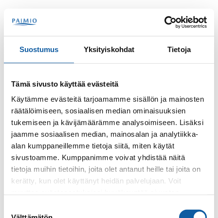
Skip to content
Search
Menu
Suostumus
Yksityiskohdat
Tietoja
Contacts
Leijonat, Lempilän pk
Tämä sivusto käyttää evästeitä
Lempilän pk Leijonat
Käytämme evästeitä tarjoamamme sisällön ja mainosten
räätälöimiseen, sosiaalisen median ominaisuuksien
tukemiseen ja kävijämäärämme analysoimiseen. Lisäksi
jaamme sosiaalisen median, mainosalan ja analytiikka-
alan kumppaneillemme tietoja siitä, miten käytät
sivustoamme. Kumppanimme voivat yhdistää näitä
tietoja muihin tietoihin, joita olet antanut heille tai joita on
kerätty, kun olet käyttänyt heidän palvelujaan. Voit
Phone
muuttaa evästeasetuksiesi hyväksyntää sivuston
+35824745268
alalaidassa olevasta
Evästeasetukset
linkistä.
Suostumuksen
Välttämätön