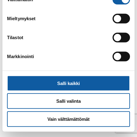
valinta
Email
noname@paimio.fi
Mieltymykset
Back to contacts archive
Tilastot
Markkinointi
Salli kaikki
Salli valinta
Vain välttämättömät
© Paimio 2026