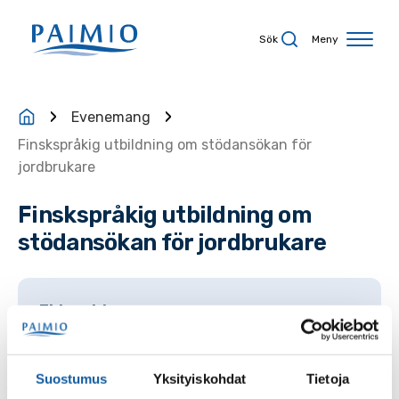
Hoppa till innehåll
Sök
Meny
Evenemang
Finskspråkig utbildning om stödansökan för
jordbrukare
Finskspråkig utbildning om
stödansökan för jordbrukare
Tidpunkt
:
14.4.2026 14:00–16:00
Plats
:
Suostumus
Yksityiskohdat
Tietoja
Pemars stadshus, Paimiosali