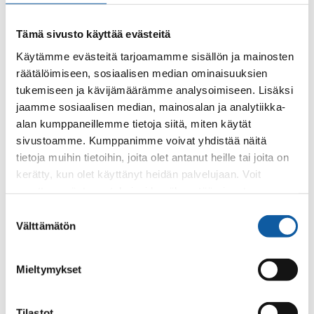
Vistantie 18
Tämä sivusto käyttää evästeitä
Arrangör
:
Käytämme evästeitä tarjoamamme sisällön ja mainosten
Pemars landsbygdstjänster
räätälöimiseen, sosiaalisen median ominaisuuksien
tukemiseen ja kävijämäärämme analysoimiseen. Lisäksi
jaamme sosiaalisen median, mainosalan ja analytiikka-
alan kumppaneillemme tietoja siitä, miten käytät
Pemars landsbygdstjänster håller två utbildningar om
sivustoamme. Kumppanimme voivat yhdistää näitä
stödansökan 14.4 kl. 14.00 och kl. 17.00. Tillfällena är
tietoja muihin tietoihin, joita olet antanut heille tai joita on
ca 2 timmar långa och har samma innehåll. Vid
kerätty, kun olet käyttänyt heidän palvelujaan. Voit
tillfällena går vi igenom ändringar i åkerstöden för år
muuttaa evästeasetuksiesi hyväksyntää sivuston
2026 och villkor som visade sig vara utmanande i
alalaidassa olevasta
Evästeasetukset
linkistä.
Suostumuksen
fjolårets stödansökan.
Välttämätön
valinta
Ingen anmälan krävs.
Mellan utbildningarna:
Mieltymykset
- Gips-projektet bjuder på kaffe och bulle samt
berättar om möjligheterna att sprida gips på vårt
område.
Tilastot