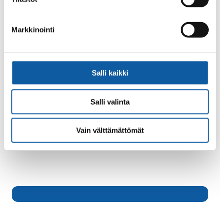
- Paimion Jokiyhdistys söker deltagare till nya
Viljelijöiden pienryhmä-projektet.
Markkinointi
Välkommen!
Salli kaikki
Tillbaka till evenemang
Salli valinta
Ämnesord
Vain välttämättömät
Landsbygdstjänster