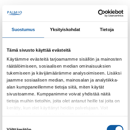
Hoppa till innehåll
Sök
Meny
Suostumus
Yksityiskohdat
Tietoja
Tämä sivusto käyttää evästeitä
Alla evenemangsklasser
Käytämme evästeitä tarjoamamme sisällön ja mainosten
räätälöimiseen, sosiaalisen median ominaisuuksien
tukemiseen ja kävijämäärämme analysoimiseen. Lisäksi
jaamme sosiaalisen median, mainosalan ja analytiikka-
Tidpunkt
alan kumppaneillemme tietoja siitä, miten käytät
sivustoamme. Kumppanimme voivat yhdistää näitä
tietoja muihin tietoihin, joita olet antanut heille tai joita on
kerätty, kun olet käyttänyt heidän palvelujaan. Voit
Välj bort utställningar
muuttaa evästeasetuksiesi hyväksyntää sivuston
alalaidassa olevasta
Evästeasetukset
linkistä.
Suostumuksen
Välttämätön