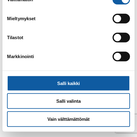
valinta
Mieltymykset
0 evenemang
Tilastot
Markkinointi
Salli kaikki
Salli valinta
Vain välttämättömät
© Pemar 2026