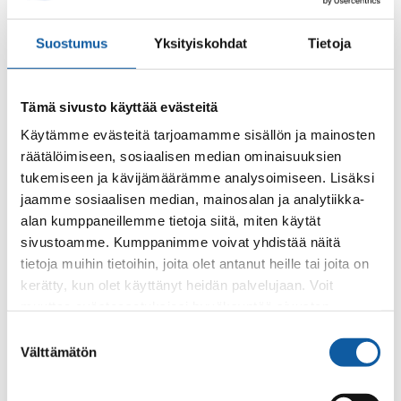
arbetskraftsmyndigheten för att besätta en ledig
arbetsplats samt information om arbetssökande och
Suostumus
Yksityiskohdat
Tietoja
arbetsmarknadssituationen i branschen. Arbetsgivare
kan beviljas ekonomiskt stöd om den som anställs är
arbetslös eller om personens skada eller sjukdom
Tämä sivusto käyttää evästeitä
förutsätter annat stöd.
Käytämme evästeitä tarjoamamme sisällön ja mainosten
Arbetsförmedlingstjänster för arbetsgivare är bl.a.
räätälöimiseen, sosiaalisen median ominaisuuksien
att publicera arbetsplatser, förmedla information om
tukemiseen ja kävijämäärämme analysoimiseen. Lisäksi
lediga arbetsplatser, söka upp och presentera
jaamme sosiaalisen median, mainosalan ja analytiikka-
arbetssökande kandidater samt ordna
alan kumppaneillemme tietoja siitä, miten käytät
rekryteringstillfällen.
sivustoamme. Kumppanimme voivat yhdistää näitä
tietoja muihin tietoihin, joita olet antanut heille tai joita on
kerätty, kun olet käyttänyt heidän palvelujaan. Voit
muuttaa evästeasetuksiesi hyväksyntää sivuston
alalaidassa olevasta
Evästeasetukset
linkistä.
Suostumuksen
Välttämätön
valinta
Gör så här