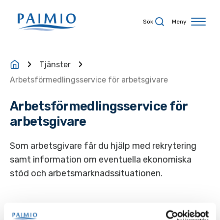
Hoppa till innehåll
Sök
Meny
Tjänster
Arbetsförmedlingsservice för arbetsgivare
Arbetsförmedlingsservice för
arbetsgivare
Som arbetsgivare får du hjälp med rekrytering
samt information om eventuella ekonomiska
stöd och arbetsmarknadssituationen.
Som arbetsgivare får du rådgivning och hjälp av