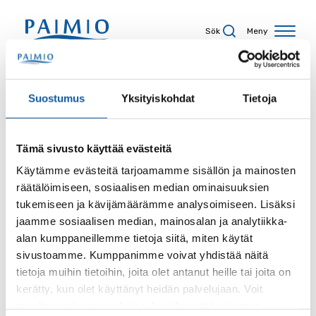
Hoppa till innehåll
Sök
Meny
Sökresultat
Suostumus
Yksityiskohdat
Tietoja
Tämä sivusto käyttää evästeitä
Sökord
Käytämme evästeitä tarjoamamme sisällön ja mainosten
räätälöimiseen, sosiaalisen median ominaisuuksien
tukemiseen ja kävijämäärämme analysoimiseen. Lisäksi
jaamme sosiaalisen median, mainosalan ja analytiikka-
alan kumppaneillemme tietoja siitä, miten käytät
Sida
sivustoamme. Kumppanimme voivat yhdistää näitä
tietoja muihin tietoihin, joita olet antanut heille tai joita on
kerätty, kun olet käyttänyt heidän palvelujaan. Voit
muuttaa evästeasetuksiesi hyväksyntää sivuston
Innehållstyp