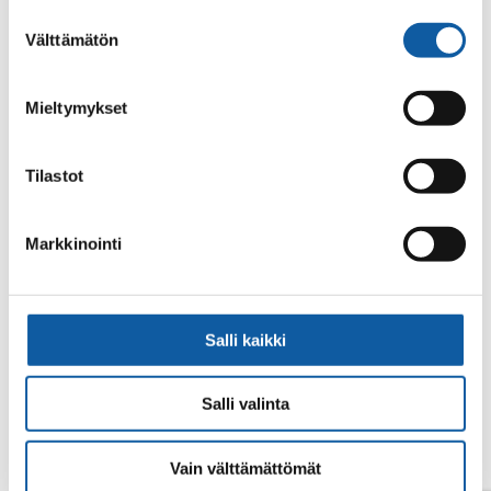
alalaidassa olevasta
Evästeasetukset
linkistä.
Suostumuksen
Välttämätön
valinta
Mieltymykset
Tilastot
Din sökning gav inget resultat.
Markkinointi
Salli kaikki
Salli valinta
Vain välttämättömät