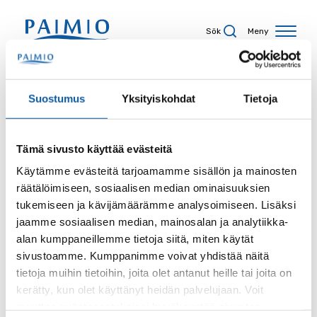
Hoppa till innehåll
Sök
Meny
Sökresultat
Suostumus
Yksityiskohdat
Tietoja
Tämä sivusto käyttää evästeitä
Sökord
Käytämme evästeitä tarjoamamme sisällön ja mainosten
räätälöimiseen, sosiaalisen median ominaisuuksien
tukemiseen ja kävijämäärämme analysoimiseen. Lisäksi
jaamme sosiaalisen median, mainosalan ja analytiikka-
alan kumppaneillemme tietoja siitä, miten käytät
Sida
sivustoamme. Kumppanimme voivat yhdistää näitä
tietoja muihin tietoihin, joita olet antanut heille tai joita on
kerätty, kun olet käyttänyt heidän palvelujaan. Voit
muuttaa evästeasetuksiesi hyväksyntää sivuston
Innehållstyp