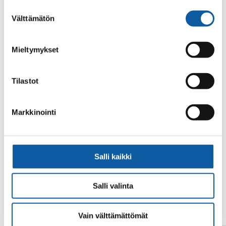
alalaidassa olevasta
Evästeasetukset
linkistä.
Suostumuksen
Välttämätön
valinta
Mieltymykset
Tilastot
Din sökning gav inget resultat.
Markkinointi
Salli kaikki
Salli valinta
Vain välttämättömät