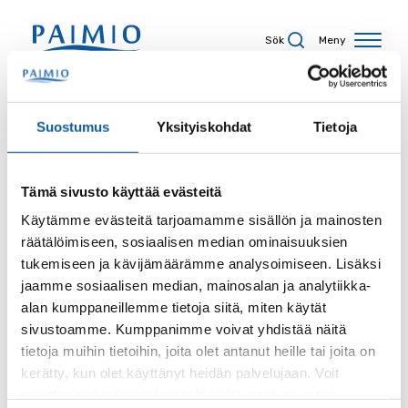
Hoppa till innehåll
Sök
Meny
Sökresultat
Suostumus
Yksityiskohdat
Tietoja
Tämä sivusto käyttää evästeitä
Sökord
Käytämme evästeitä tarjoamamme sisällön ja mainosten
räätälöimiseen, sosiaalisen median ominaisuuksien
tukemiseen ja kävijämäärämme analysoimiseen. Lisäksi
jaamme sosiaalisen median, mainosalan ja analytiikka-
alan kumppaneillemme tietoja siitä, miten käytät
Sida
sivustoamme. Kumppanimme voivat yhdistää näitä
tietoja muihin tietoihin, joita olet antanut heille tai joita on
kerätty, kun olet käyttänyt heidän palvelujaan. Voit
muuttaa evästeasetuksiesi hyväksyntää sivuston
Innehållstyp