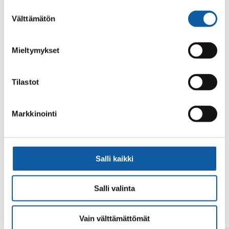
alalaidassa olevasta
Evästeasetukset
linkistä.
Suostumuksen
Välttämätön
valinta
Mieltymykset
Tilastot
Din sökning gav inget resultat.
Markkinointi
Salli kaikki
Salli valinta
Vain välttämättömät