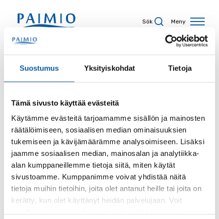
Hoppa till innehåll
Sök
Meny
Sökresultat
Suostumus
Yksityiskohdat
Tietoja
Tämä sivusto käyttää evästeitä
Sökord
Käytämme evästeitä tarjoamamme sisällön ja mainosten
räätälöimiseen, sosiaalisen median ominaisuuksien
tukemiseen ja kävijämäärämme analysoimiseen. Lisäksi
jaamme sosiaalisen median, mainosalan ja analytiikka-
alan kumppaneillemme tietoja siitä, miten käytät
Sida
sivustoamme. Kumppanimme voivat yhdistää näitä
tietoja muihin tietoihin, joita olet antanut heille tai joita on
kerätty, kun olet käyttänyt heidän palvelujaan. Voit
muuttaa evästeasetuksiesi hyväksyntää sivuston
Innehållstyp