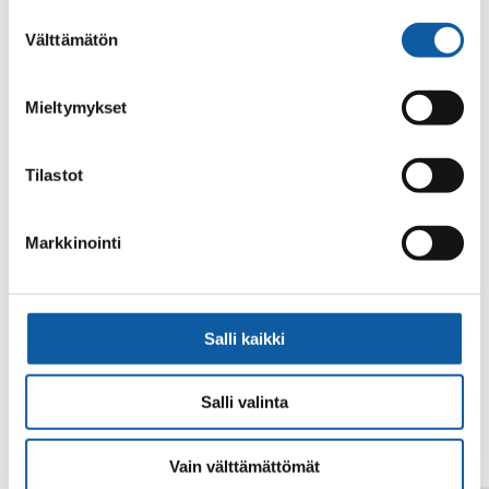
alalaidassa olevasta
Evästeasetukset
linkistä.
Suostumuksen
Välttämätön
valinta
Mieltymykset
Tilastot
Din sökning gav inget resultat.
Markkinointi
Salli kaikki
Salli valinta
Vain välttämättömät