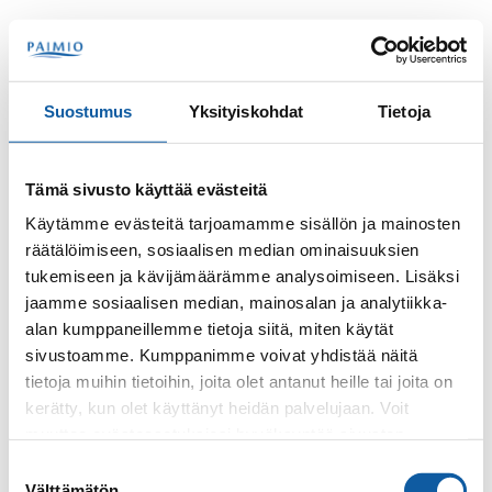
Hoppa till innehåll
Sök
Meny
Suostumus
Yksityiskohdat
Tietoja
Kontakter
Yleisopetus, Opettajat
Tämä sivusto käyttää evästeitä
Opettajat Yleisopetus
Käytämme evästeitä tarjoamamme sisällön ja mainosten
räätälöimiseen, sosiaalisen median ominaisuuksien
tukemiseen ja kävijämäärämme analysoimiseen. Lisäksi
jaamme sosiaalisen median, mainosalan ja analytiikka-
alan kumppaneillemme tietoja siitä, miten käytät
sivustoamme. Kumppanimme voivat yhdistää näitä
tietoja muihin tietoihin, joita olet antanut heille tai joita on
kerätty, kun olet käyttänyt heidän palvelujaan. Voit
Telefon
muuttaa evästeasetuksiesi hyväksyntää sivuston
+35824745455
alalaidassa olevasta
Evästeasetukset
linkistä.
Suostumuksen
Välttämätön