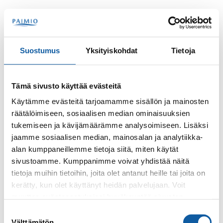
Hoppa till innehåll
Sök
Meny
Suostumus
Yksityiskohdat
Tietoja
Kontakter
Välimäki, Katja
Tämä sivusto käyttää evästeitä
Katja Välimäki
Käytämme evästeitä tarjoamamme sisällön ja mainosten
räätälöimiseen, sosiaalisen median ominaisuuksien
tukemiseen ja kävijämäärämme analysoimiseen. Lisäksi
jaamme sosiaalisen median, mainosalan ja analytiikka-
alan kumppaneillemme tietoja siitä, miten käytät
sivustoamme. Kumppanimme voivat yhdistää näitä
tietoja muihin tietoihin, joita olet antanut heille tai joita on
kerätty, kun olet käyttänyt heidän palvelujaan. Voit
Telefon
muuttaa evästeasetuksiesi hyväksyntää sivuston
+35824745412
alalaidassa olevasta
Evästeasetukset
linkistä.
Suostumuksen
Välttämätön