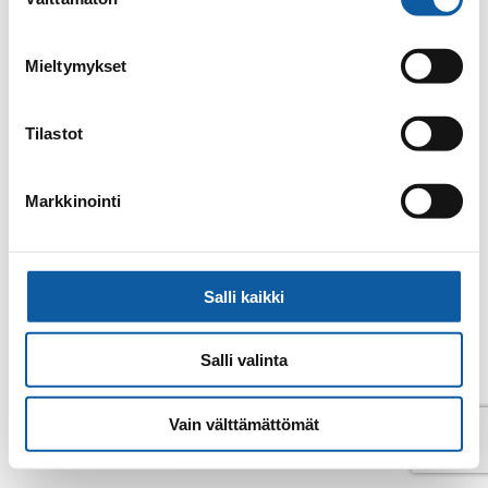
valinta
E-post
katja.valimaki@paimio.fi
Mieltymykset
Tillbaka till kontakter
Tilastot
Markkinointi
Salli kaikki
Salli valinta
Vain välttämättömät
© Pemar 2026