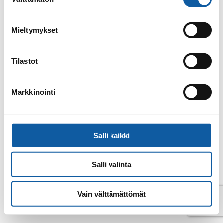
valinta
E-post
sari.valimaa@paimio.fi
Mieltymykset
Tillbaka till kontakter
Tilastot
Markkinointi
Salli kaikki
Salli valinta
Vain välttämättömät
© Pemar 2026