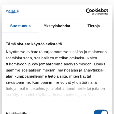
Hoppa till innehåll
Sök
Meny
Suostumus
Yksityiskohdat
Tietoja
Kontakter
Välimaa, Sari
Tämä sivusto käyttää evästeitä
Sari Välimaa
Käytämme evästeitä tarjoamamme sisällön ja mainosten
räätälöimiseen, sosiaalisen median ominaisuuksien
tukemiseen ja kävijämäärämme analysoimiseen. Lisäksi
jaamme sosiaalisen median, mainosalan ja analytiikka-
alan kumppaneillemme tietoja siitä, miten käytät
sivustoamme. Kumppanimme voivat yhdistää näitä
tietoja muihin tietoihin, joita olet antanut heille tai joita on
kerätty, kun olet käyttänyt heidän palvelujaan. Voit
Telefon
muuttaa evästeasetuksiesi hyväksyntää sivuston
+35824745338
alalaidassa olevasta
Evästeasetukset
linkistä.
Suostumuksen
Välttämätön