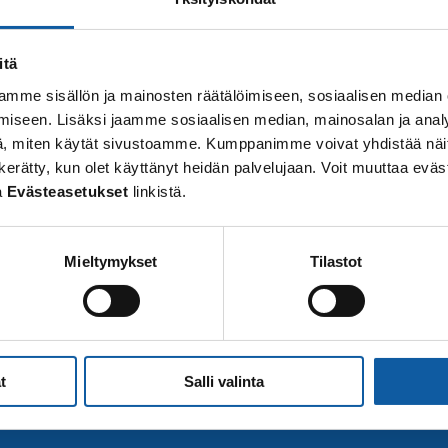
itä
mme sisällön ja mainosten räätälöimiseen, sosiaalisen median
iseen. Lisäksi jaamme sosiaalisen median, mainosalan ja analy
, miten käytät sivustoamme. Kumppanimme voivat yhdistää näitä t
 on kerätty, kun olet käyttänyt heidän palvelujaan. Voit muuttaa e
a
Evästeasetukset
linkistä.
Mieltymykset
Tilastot
t
Salli valinta