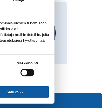
 ominaisuuksien tukemiseen
tiikka-alan
ietoja muihin tietoihin, joita
västeasetuksiesi hyväksyntää
Markkinointi
Salli kaikki