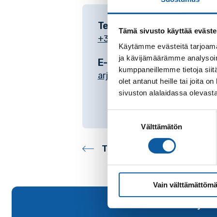
Telefon
Tämä sivusto käyttää eväste
+35824745475
Käytämme evästeitä tarjoama
ja kävijämäärämme analysoim
E-post
kumppaneillemme tietoja siitä
arja.toivari@paimio.fi
olet antanut heille tai joita
sivuston alalaidassa olevast
Suostumuksen
Välttämätön
valinta
Tillbaka till kontakter
Vain välttämättömä
Tillbaka till början