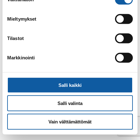
valinta
E-post
katja.tiittanen@paimio.fi
Mieltymykset
Tillbaka till kontakter
Tilastot
Markkinointi
Salli kaikki
Salli valinta
Vain välttämättömät
© Pemar 2026