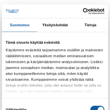
Hoppa till innehåll
Sök
Meny
Suostumus
Yksityiskohdat
Tietoja
Kontakter
Tiittanen, Katja
Tämä sivusto käyttää evästeitä
Katja Tiittanen
Käytämme evästeitä tarjoamamme sisällön ja mainosten
räätälöimiseen, sosiaalisen median ominaisuuksien
tukemiseen ja kävijämäärämme analysoimiseen. Lisäksi
jaamme sosiaalisen median, mainosalan ja analytiikka-
alan kumppaneillemme tietoja siitä, miten käytät
sivustoamme. Kumppanimme voivat yhdistää näitä
tietoja muihin tietoihin, joita olet antanut heille tai joita on
kerätty, kun olet käyttänyt heidän palvelujaan. Voit
Telefon
muuttaa evästeasetuksiesi hyväksyntää sivuston
+35824745495
alalaidassa olevasta
Evästeasetukset
linkistä.
Suostumuksen
Välttämätön