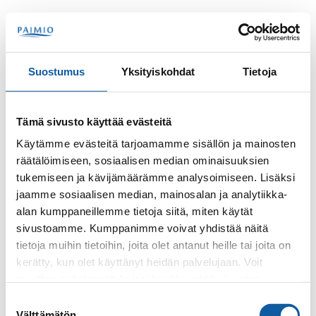
Hoppa till innehåll
Sök
Meny
Suostumus
Yksityiskohdat
Tietoja
Kontakter
Salonen, Kaisa
Tämä sivusto käyttää evästeitä
Kaisa Salonen
Käytämme evästeitä tarjoamamme sisällön ja mainosten
räätälöimiseen, sosiaalisen median ominaisuuksien
tukemiseen ja kävijämäärämme analysoimiseen. Lisäksi
jaamme sosiaalisen median, mainosalan ja analytiikka-
alan kumppaneillemme tietoja siitä, miten käytät
sivustoamme. Kumppanimme voivat yhdistää näitä
tietoja muihin tietoihin, joita olet antanut heille tai joita on
kerätty, kun olet käyttänyt heidän palvelujaan. Voit
Telefon
muuttaa evästeasetuksiesi hyväksyntää sivuston
+35824745293
alalaidassa olevasta
Evästeasetukset
linkistä.
Suostumuksen
Välttämätön