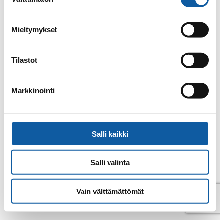
valinta
E-post
kaisa.salonen@paimio.fi
Mieltymykset
Tillbaka till kontakter
Tilastot
Markkinointi
Salli kaikki
Salli valinta
Vain välttämättömät
© Pemar 2026