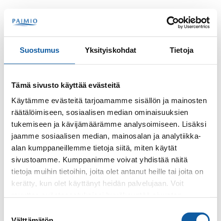
Hoppa till innehåll
Sök
Meny
Suostumus
Yksityiskohdat
Tietoja
Kontakter
Penttilä, Marja
Tämä sivusto käyttää evästeitä
Marja Penttilä
Käytämme evästeitä tarjoamamme sisällön ja mainosten
räätälöimiseen, sosiaalisen median ominaisuuksien
tukemiseen ja kävijämäärämme analysoimiseen. Lisäksi
jaamme sosiaalisen median, mainosalan ja analytiikka-
alan kumppaneillemme tietoja siitä, miten käytät
sivustoamme. Kumppanimme voivat yhdistää näitä
tietoja muihin tietoihin, joita olet antanut heille tai joita on
kerätty, kun olet käyttänyt heidän palvelujaan. Voit
Telefon
muuttaa evästeasetuksiesi hyväksyntää sivuston
+35824745206
alalaidassa olevasta
Evästeasetukset
linkistä.
Suostumuksen
Välttämätön