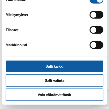
valinta
E-post
marja.penttila@paimio.fi
Mieltymykset
Tillbaka till kontakter
Tilastot
Markkinointi
Salli kaikki
Salli valinta
Vain välttämättömät
© Pemar 2026