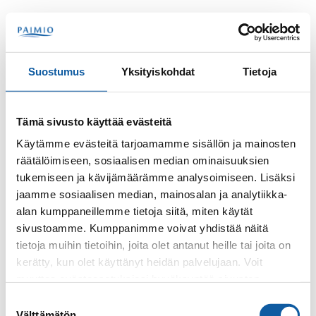
Hoppa till innehåll
Sök
Meny
Suostumus
Yksityiskohdat
Tietoja
Kontakter
Luoto, Helena
Tämä sivusto käyttää evästeitä
Helena Luoto
Käytämme evästeitä tarjoamamme sisällön ja mainosten
räätälöimiseen, sosiaalisen median ominaisuuksien
tukemiseen ja kävijämäärämme analysoimiseen. Lisäksi
jaamme sosiaalisen median, mainosalan ja analytiikka-
alan kumppaneillemme tietoja siitä, miten käytät
sivustoamme. Kumppanimme voivat yhdistää näitä
tietoja muihin tietoihin, joita olet antanut heille tai joita on
kerätty, kun olet käyttänyt heidän palvelujaan. Voit
Telefon
muuttaa evästeasetuksiesi hyväksyntää sivuston
+35824745449
alalaidassa olevasta
Evästeasetukset
linkistä.
Suostumuksen
Välttämätön