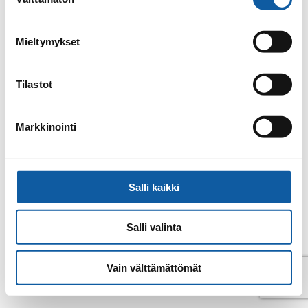
valinta
E-post
helena.luoto@paimio.fi
Mieltymykset
Tillbaka till kontakter
Tilastot
Markkinointi
Salli kaikki
Salli valinta
Vain välttämättömät
© Pemar 2026