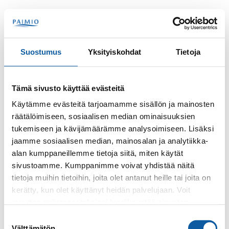
Hoppa till innehåll
Sök
Meny
Suostumus
Yksityiskohdat
Tietoja
Kontakter
Lindberg, Mikko
Tämä sivusto käyttää evästeitä
Mikko Lindberg
Käytämme evästeitä tarjoamamme sisällön ja mainosten
räätälöimiseen, sosiaalisen median ominaisuuksien
tukemiseen ja kävijämäärämme analysoimiseen. Lisäksi
jaamme sosiaalisen median, mainosalan ja analytiikka-
alan kumppaneillemme tietoja siitä, miten käytät
sivustoamme. Kumppanimme voivat yhdistää näitä
tietoja muihin tietoihin, joita olet antanut heille tai joita on
kerätty, kun olet käyttänyt heidän palvelujaan. Voit
Telefon
muuttaa evästeasetuksiesi hyväksyntää sivuston
+3585060222
alalaidassa olevasta
Evästeasetukset
linkistä.
Suostumuksen
Välttämätön