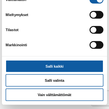
valinta
E-post
mikko.lindberg@paimio.fi
Mieltymykset
Tillbaka till kontakter
Tilastot
Markkinointi
Salli kaikki
Salli valinta
Vain välttämättömät
© Pemar 2026