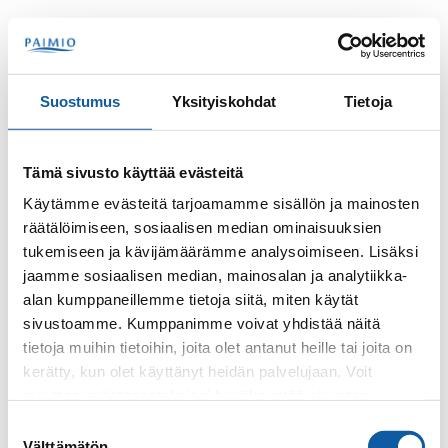
Hoppa till innehåll
Sök
Meny
Suostumus
Yksityiskohdat
Tietoja
Kontakter
Lenck, Julia
Tämä sivusto käyttää evästeitä
Julia Lenck
Käytämme evästeitä tarjoamamme sisällön ja mainosten
räätälöimiseen, sosiaalisen median ominaisuuksien
tukemiseen ja kävijämäärämme analysoimiseen. Lisäksi
jaamme sosiaalisen median, mainosalan ja analytiikka-
alan kumppaneillemme tietoja siitä, miten käytät
sivustoamme. Kumppanimme voivat yhdistää näitä
tietoja muihin tietoihin, joita olet antanut heille tai joita on
kerätty, kun olet käyttänyt heidän palvelujaan. Voit
Telefon
muuttaa evästeasetuksiesi hyväksyntää sivuston
+35824745482
alalaidassa olevasta
Evästeasetukset
linkistä.
Suostumuksen
Välttämätön