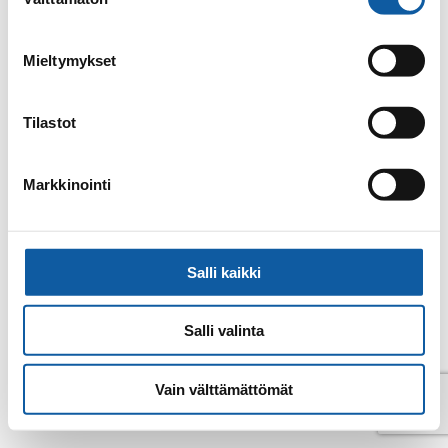
valinta
E-post
julia.lenck@paimio.fi
Mieltymykset
Tillbaka till kontakter
Tilastot
Markkinointi
Salli kaikki
Salli valinta
Vain välttämättömät
© Pemar 2026