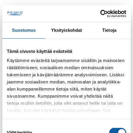
Hoppa till innehåll
Sök
Meny
Suostumus
Yksityiskohdat
Tietoja
Kontakter
Konradsdal, Mia
Tämä sivusto käyttää evästeitä
Mia Konradsdal
Käytämme evästeitä tarjoamamme sisällön ja mainosten
räätälöimiseen, sosiaalisen median ominaisuuksien
tukemiseen ja kävijämäärämme analysoimiseen. Lisäksi
jaamme sosiaalisen median, mainosalan ja analytiikka-
alan kumppaneillemme tietoja siitä, miten käytät
sivustoamme. Kumppanimme voivat yhdistää näitä
tietoja muihin tietoihin, joita olet antanut heille tai joita on
kerätty, kun olet käyttänyt heidän palvelujaan. Voit
Telefon
muuttaa evästeasetuksiesi hyväksyntää sivuston
+35824745315
alalaidassa olevasta
Evästeasetukset
linkistä.
Suostumuksen
Välttämätön