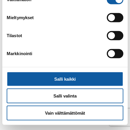
valinta
E-post
mia.konradsdal@paimio.fi
Mieltymykset
Tillbaka till kontakter
Tilastot
Markkinointi
Salli kaikki
Salli valinta
Vain välttämättömät
© Pemar 2026