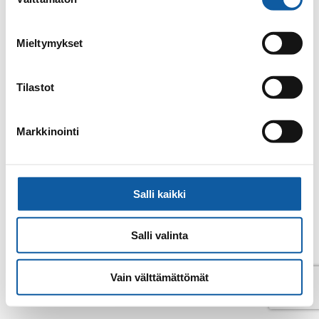
valinta
E-post
tanja.klenberg@paimio.fi
Mieltymykset
Tillbaka till kontakter
Tilastot
Markkinointi
Salli kaikki
Salli valinta
Vain välttämättömät
© Pemar 2026