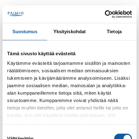
Hoppa till innehåll
Sök
Meny
Suostumus
Yksityiskohdat
Tietoja
Kontakter
Klenberg, Tanja
Tämä sivusto käyttää evästeitä
Tanja Klenberg
Käytämme evästeitä tarjoamamme sisällön ja mainosten
räätälöimiseen, sosiaalisen median ominaisuuksien
tukemiseen ja kävijämäärämme analysoimiseen. Lisäksi
jaamme sosiaalisen median, mainosalan ja analytiikka-
alan kumppaneillemme tietoja siitä, miten käytät
sivustoamme. Kumppanimme voivat yhdistää näitä
tietoja muihin tietoihin, joita olet antanut heille tai joita on
kerätty, kun olet käyttänyt heidän palvelujaan. Voit
Telefon
muuttaa evästeasetuksiesi hyväksyntää sivuston
+35824745318
alalaidassa olevasta
Evästeasetukset
linkistä.
Suostumuksen
Välttämätön