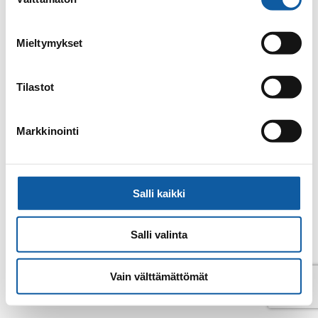
valinta
E-post
markus.kaarlela@paimio.fi
Mieltymykset
Tillbaka till kontakter
Tilastot
Markkinointi
Salli kaikki
Salli valinta
Vain välttämättömät
© Pemar 2026