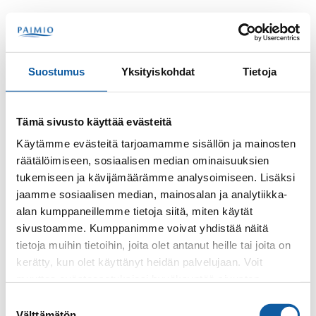
Hoppa till innehåll
Sök
Meny
Suostumus
Yksityiskohdat
Tietoja
Kontakter
Kaarlela, Markus
Tämä sivusto käyttää evästeitä
Markus Kaarlela
Käytämme evästeitä tarjoamamme sisällön ja mainosten
räätälöimiseen, sosiaalisen median ominaisuuksien
tukemiseen ja kävijämäärämme analysoimiseen. Lisäksi
jaamme sosiaalisen median, mainosalan ja analytiikka-
alan kumppaneillemme tietoja siitä, miten käytät
sivustoamme. Kumppanimme voivat yhdistää näitä
tietoja muihin tietoihin, joita olet antanut heille tai joita on
kerätty, kun olet käyttänyt heidän palvelujaan. Voit
Telefon
muuttaa evästeasetuksiesi hyväksyntää sivuston
+358400386065
alalaidassa olevasta
Evästeasetukset
linkistä.
Suostumuksen
Välttämätön