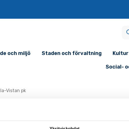
de och miljö
Staden och förvaltning
Kultur
Social- 
la-Vistan pk
pk Jumppasali
Yksityiskohdat