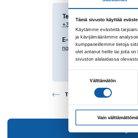
Telefon
Tämä sivusto käyttää eväste
+35824745428
Käytämme evästeitä tarjoama
ja kävijämäärämme analysoim
E-post
kumppaneillemme tietoja siitä
noname@paimio.fi
olet antanut heille tai joita
sivuston alalaidassa olevast
Suostumuksen
Välttämätön
valinta
Tillbaka till kontakter
Vain välttämättömä
Tillbaka till början