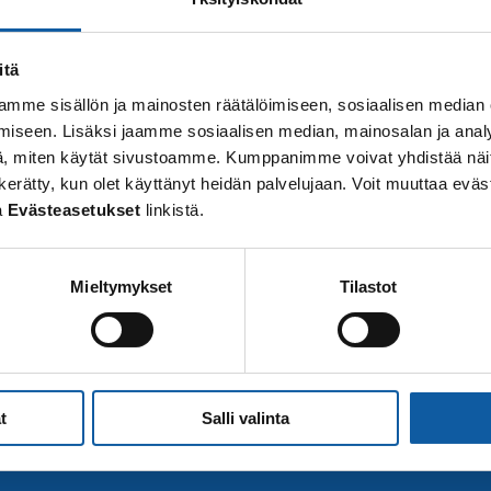
itä
mme sisällön ja mainosten räätälöimiseen, sosiaalisen median
iseen. Lisäksi jaamme sosiaalisen median, mainosalan ja analy
, miten käytät sivustoamme. Kumppanimme voivat yhdistää näitä t
 on kerätty, kun olet käyttänyt heidän palvelujaan. Voit muuttaa e
a
Evästeasetukset
linkistä.
Mieltymykset
Tilastot
t
Salli valinta