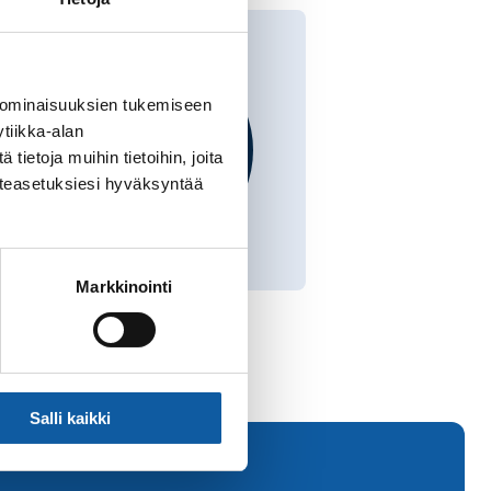
 ominaisuuksien tukemiseen
tiikka-alan
ietoja muihin tietoihin, joita
västeasetuksiesi hyväksyntää
Markkinointi
Salli kaikki