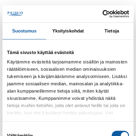
Hoppa till innehåll
Sök
Meny
Suostumus
Yksityiskohdat
Tietoja
Kontakter
Jokinen, Jesse
Tämä sivusto käyttää evästeitä
Jesse Jokinen
Käytämme evästeitä tarjoamamme sisällön ja mainosten
räätälöimiseen, sosiaalisen median ominaisuuksien
tukemiseen ja kävijämäärämme analysoimiseen. Lisäksi
jaamme sosiaalisen median, mainosalan ja analytiikka-
alan kumppaneillemme tietoja siitä, miten käytät
sivustoamme. Kumppanimme voivat yhdistää näitä
tietoja muihin tietoihin, joita olet antanut heille tai joita on
kerätty, kun olet käyttänyt heidän palvelujaan. Voit
Telefon
muuttaa evästeasetuksiesi hyväksyntää sivuston
+35824745458
alalaidassa olevasta
Evästeasetukset
linkistä.
Suostumuksen
Välttämätön