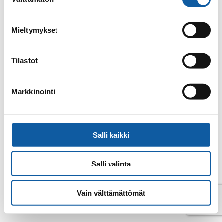
valinta
E-post
jesse.jokinen@paimio.fi
Mieltymykset
Tillbaka till kontakter
Tilastot
Markkinointi
Salli kaikki
Salli valinta
Vain välttämättömät
© Pemar 2026