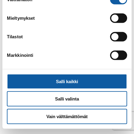
valinta
E-post
mari.alho@paimio.fi
Mieltymykset
Tillbaka till kontakter
Tilastot
Markkinointi
Salli kaikki
Salli valinta
Vain välttämättömät
© Pemar 2026