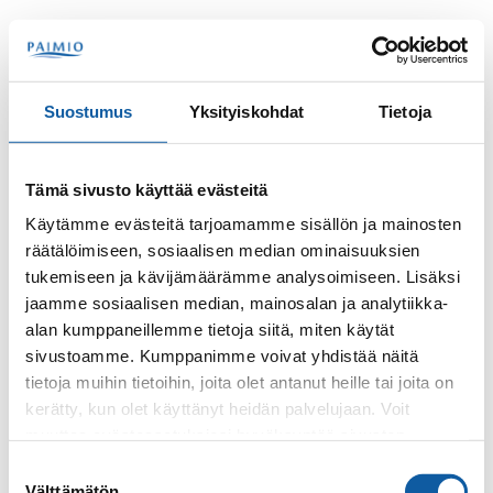
Hoppa till innehåll
Sök
Meny
Suostumus
Yksityiskohdat
Tietoja
Kontakter
Alho, Mari
Tämä sivusto käyttää evästeitä
Mari Alho
Käytämme evästeitä tarjoamamme sisällön ja mainosten
räätälöimiseen, sosiaalisen median ominaisuuksien
tukemiseen ja kävijämäärämme analysoimiseen. Lisäksi
jaamme sosiaalisen median, mainosalan ja analytiikka-
alan kumppaneillemme tietoja siitä, miten käytät
sivustoamme. Kumppanimme voivat yhdistää näitä
tietoja muihin tietoihin, joita olet antanut heille tai joita on
kerätty, kun olet käyttänyt heidän palvelujaan. Voit
Telefon
muuttaa evästeasetuksiesi hyväksyntää sivuston
+35824745422
alalaidassa olevasta
Evästeasetukset
linkistä.
Suostumuksen
Välttämätön