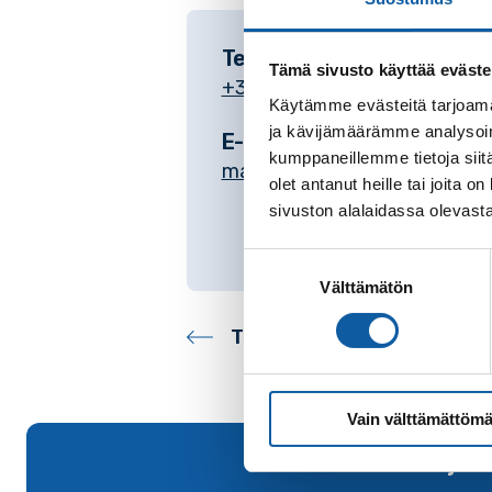
Telefon
Tämä sivusto käyttää eväste
+35824745621
Käytämme evästeitä tarjoama
ja kävijämäärämme analysoim
E-post
kumppaneillemme tietoja siitä
mari.aantaa@paimio.fi
olet antanut heille tai joita
sivuston alalaidassa olevast
Suostumuksen
Välttämätön
valinta
Tillbaka till kontakter
Vain välttämättömä
Tillbaka till början