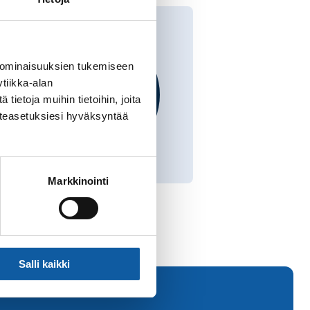
 ominaisuuksien tukemiseen
tiikka-alan
ietoja muihin tietoihin, joita
västeasetuksiesi hyväksyntää
Markkinointi
Salli kaikki