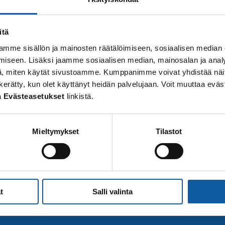
itä
mme sisällön ja mainosten räätälöimiseen, sosiaalisen median
iseen. Lisäksi jaamme sosiaalisen median, mainosalan ja analy
, miten käytät sivustoamme. Kumppanimme voivat yhdistää näitä t
 on kerätty, kun olet käyttänyt heidän palvelujaan. Voit muuttaa e
a
Evästeasetukset
linkistä.
Mieltymykset
Tilastot
t
Salli valinta