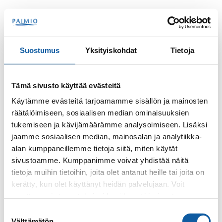
Hoppa till innehåll
Sök
Meny
Suostumus
Yksityiskohdat
Tietoja
Kontakter
Tämä sivusto käyttää evästeitä
Käytämme evästeitä tarjoamamme sisällön ja mainosten
räätälöimiseen, sosiaalisen median ominaisuuksien
Sökord
tukemiseen ja kävijämäärämme analysoimiseen. Lisäksi
jaamme sosiaalisen median, mainosalan ja analytiikka-
alan kumppaneillemme tietoja siitä, miten käytät
sivustoamme. Kumppanimme voivat yhdistää näitä
tietoja muihin tietoihin, joita olet antanut heille tai joita on
kerätty, kun olet käyttänyt heidän palvelujaan. Voit
muuttaa evästeasetuksiesi hyväksyntää sivuston
alalaidassa olevasta
Evästeasetukset
linkistä.
Suostumuksen
0 kontakt
Välttämätön