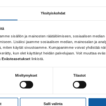
Din sökning gav inget resultat.
Yksityiskohdat
itä
mme sisällön ja mainosten räätälöimiseen, sosiaalisen median
iseen. Lisäksi jaamme sosiaalisen median, mainosalan ja analy
, miten käytät sivustoamme. Kumppanimme voivat yhdistää näitä t
 on kerätty, kun olet käyttänyt heidän palvelujaan. Voit muuttaa e
a
Evästeasetukset
linkistä.
Mieltymykset
Tilastot
t
Salli valinta