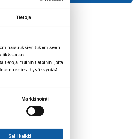
Tietoja
 ominaisuuksien tukemiseen
tiikka-alan
ietoja muihin tietoihin, joita
västeasetuksiesi hyväksyntää
Markkinointi
Salli kaikki