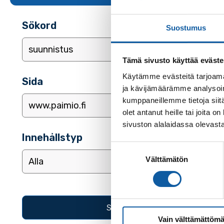
Sökord
Suostumus
Tämä sivusto käyttää eväste
Käytämme evästeitä tarjoama
Sida
ja kävijämäärämme analysoim
kumppaneillemme tietoja siitä
olet antanut heille tai joita
sivuston alalaidassa olevast
Innehållstyp
Suostumuksen
Välttämätön
valinta
Vain välttämättömä