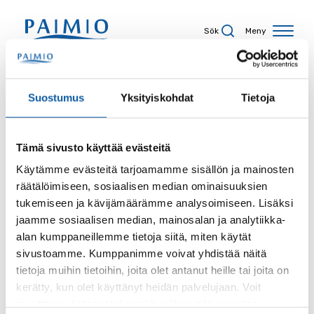
Hoppa till innehåll
Sök
Meny
Sökresultat
Suostumus
Yksityiskohdat
Tietoja
Tämä sivusto käyttää evästeitä
Sökord
Käytämme evästeitä tarjoamamme sisällön ja mainosten
räätälöimiseen, sosiaalisen median ominaisuuksien
tukemiseen ja kävijämäärämme analysoimiseen. Lisäksi
jaamme sosiaalisen median, mainosalan ja analytiikka-
alan kumppaneillemme tietoja siitä, miten käytät
Sida
sivustoamme. Kumppanimme voivat yhdistää näitä
tietoja muihin tietoihin, joita olet antanut heille tai joita on
kerätty, kun olet käyttänyt heidän palvelujaan. Voit
muuttaa evästeasetuksiesi hyväksyntää sivuston
Innehållstyp