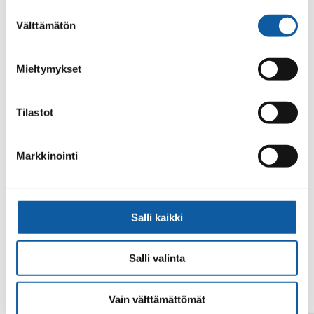
alalaidassa olevasta
Evästeasetukset
linkistä.
Suostumuksen
Välttämätön
valinta
Mieltymykset
Tilastot
Din sökning gav inget resultat.
Markkinointi
Salli kaikki
Salli valinta
Vain välttämättömät