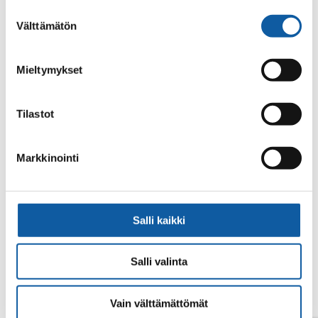
alalaidassa olevasta
Evästeasetukset
linkistä.
Suostumuksen
Välttämätön
valinta
Mieltymykset
Tilastot
Din sökning gav inget resultat.
Markkinointi
Salli kaikki
Salli valinta
Vain välttämättömät