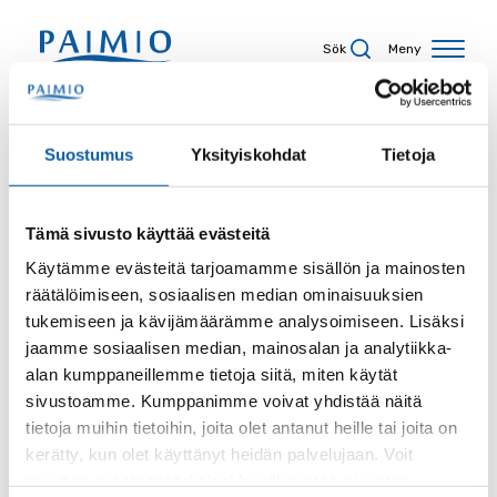
Hoppa till innehåll
Sök
Meny
Sökresultat
Suostumus
Yksityiskohdat
Tietoja
Tämä sivusto käyttää evästeitä
Sökord
Käytämme evästeitä tarjoamamme sisällön ja mainosten
räätälöimiseen, sosiaalisen median ominaisuuksien
tukemiseen ja kävijämäärämme analysoimiseen. Lisäksi
jaamme sosiaalisen median, mainosalan ja analytiikka-
alan kumppaneillemme tietoja siitä, miten käytät
Sida
sivustoamme. Kumppanimme voivat yhdistää näitä
tietoja muihin tietoihin, joita olet antanut heille tai joita on
kerätty, kun olet käyttänyt heidän palvelujaan. Voit
muuttaa evästeasetuksiesi hyväksyntää sivuston
Innehållstyp