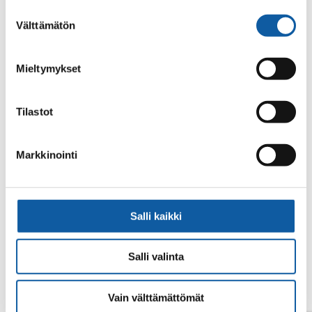
alalaidassa olevasta
Evästeasetukset
linkistä.
Suostumuksen
Välttämätön
valinta
Mieltymykset
Tilastot
Din sökning gav inget resultat.
Markkinointi
Salli kaikki
Salli valinta
Vain välttämättömät