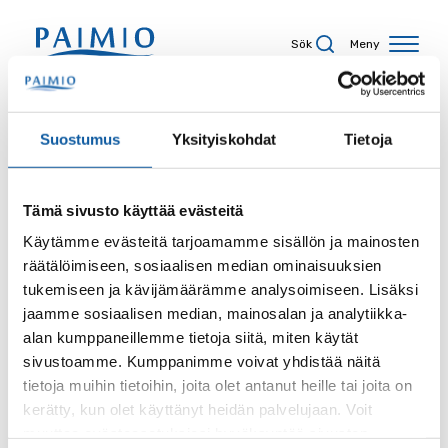
Hoppa till innehåll
Sök
Meny
Sökresultat
Suostumus
Yksityiskohdat
Tietoja
Tämä sivusto käyttää evästeitä
Sökord
Käytämme evästeitä tarjoamamme sisällön ja mainosten
räätälöimiseen, sosiaalisen median ominaisuuksien
tukemiseen ja kävijämäärämme analysoimiseen. Lisäksi
jaamme sosiaalisen median, mainosalan ja analytiikka-
alan kumppaneillemme tietoja siitä, miten käytät
Sida
sivustoamme. Kumppanimme voivat yhdistää näitä
tietoja muihin tietoihin, joita olet antanut heille tai joita on
kerätty, kun olet käyttänyt heidän palvelujaan. Voit
muuttaa evästeasetuksiesi hyväksyntää sivuston
Innehållstyp