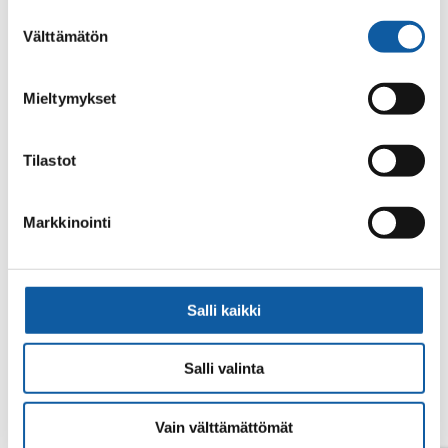
alalaidassa olevasta
Evästeasetukset
linkistä.
Suostumuksen
Välttämätön
valinta
Mieltymykset
Tilastot
Din sökning gav inget resultat.
Markkinointi
Salli kaikki
Salli valinta
Vain välttämättömät