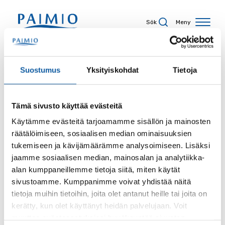
Hoppa till innehåll
Sök
Meny
Sökresultat
Suostumus
Yksityiskohdat
Tietoja
Tämä sivusto käyttää evästeitä
Sökord
Käytämme evästeitä tarjoamamme sisällön ja mainosten
räätälöimiseen, sosiaalisen median ominaisuuksien
tukemiseen ja kävijämäärämme analysoimiseen. Lisäksi
jaamme sosiaalisen median, mainosalan ja analytiikka-
alan kumppaneillemme tietoja siitä, miten käytät
Sida
sivustoamme. Kumppanimme voivat yhdistää näitä
tietoja muihin tietoihin, joita olet antanut heille tai joita on
kerätty, kun olet käyttänyt heidän palvelujaan. Voit
muuttaa evästeasetuksiesi hyväksyntää sivuston
Innehållstyp