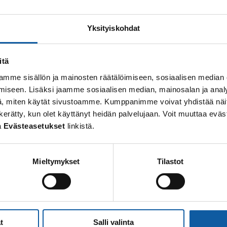
Din sökning gav inget resultat.
Yksityiskohdat
itä
mme sisällön ja mainosten räätälöimiseen, sosiaalisen median
iseen. Lisäksi jaamme sosiaalisen median, mainosalan ja analy
, miten käytät sivustoamme. Kumppanimme voivat yhdistää näitä t
 on kerätty, kun olet käyttänyt heidän palvelujaan. Voit muuttaa e
a
Evästeasetukset
linkistä.
Mieltymykset
Tilastot
t
Salli valinta