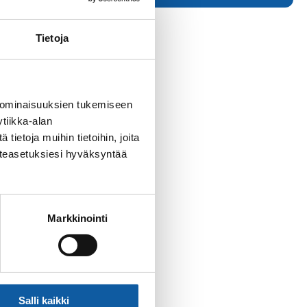
Tietoja
 ominaisuuksien tukemiseen
tiikka-alan
ietoja muihin tietoihin, joita
västeasetuksiesi hyväksyntää
Markkinointi
Salli kaikki