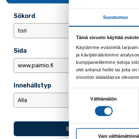
Sökord
Suostumus
Tämä sivusto käyttää eväste
Käytämme evästeitä tarjoama
Sida
ja kävijämäärämme analysoim
kumppaneillemme tietoja siitä
olet antanut heille tai joita
sivuston alalaidassa olevast
Innehållstyp
Suostumuksen
Välttämätön
valinta
Vain välttämättömä