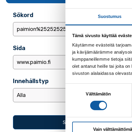
Sökord
Suostumus
Tämä sivusto käyttää eväste
Käytämme evästeitä tarjoama
Sida
ja kävijämäärämme analysoim
kumppaneillemme tietoja siitä
olet antanut heille tai joita
sivuston alalaidassa olevast
Innehållstyp
Suostumuksen
Välttämätön
valinta
Vain välttämättömä