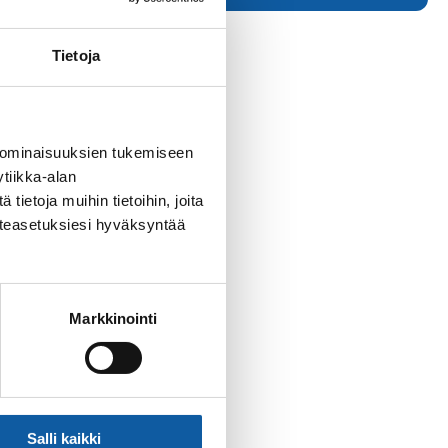
Tietoja
 ominaisuuksien tukemiseen
tiikka-alan
ietoja muihin tietoihin, joita
västeasetuksiesi hyväksyntää
Markkinointi
Salli kaikki