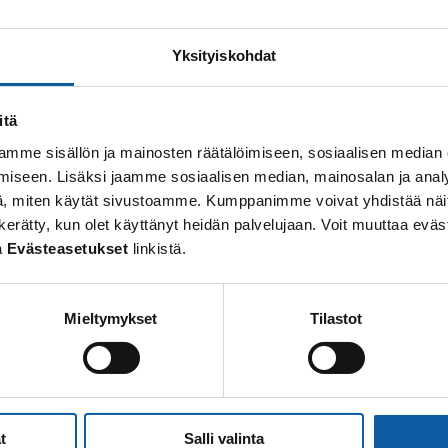
Din sökning gav inget resultat.
Yksityiskohdat
itä
mme sisällön ja mainosten räätälöimiseen, sosiaalisen median
iseen. Lisäksi jaamme sosiaalisen median, mainosalan ja analy
, miten käytät sivustoamme. Kumppanimme voivat yhdistää näitä t
 on kerätty, kun olet käyttänyt heidän palvelujaan. Voit muuttaa e
a
Evästeasetukset
linkistä.
Mieltymykset
Tilastot
t
Salli valinta