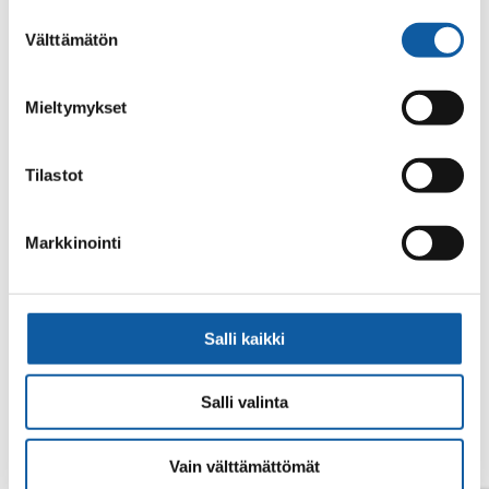
alalaidassa olevasta
Evästeasetukset
linkistä.
Suostumuksen
Välttämätön
valinta
Mieltymykset
Tilastot
Din sökning gav inget resultat.
Markkinointi
Salli kaikki
Salli valinta
Vain välttämättömät