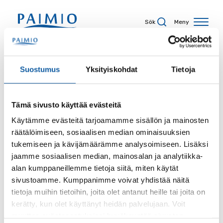
Hoppa till innehåll
Sök
Meny
Sökresultat
Suostumus
Yksityiskohdat
Tietoja
Tämä sivusto käyttää evästeitä
Sökord
Käytämme evästeitä tarjoamamme sisällön ja mainosten
räätälöimiseen, sosiaalisen median ominaisuuksien
tukemiseen ja kävijämäärämme analysoimiseen. Lisäksi
jaamme sosiaalisen median, mainosalan ja analytiikka-
alan kumppaneillemme tietoja siitä, miten käytät
Sida
sivustoamme. Kumppanimme voivat yhdistää näitä
tietoja muihin tietoihin, joita olet antanut heille tai joita on
kerätty, kun olet käyttänyt heidän palvelujaan. Voit
muuttaa evästeasetuksiesi hyväksyntää sivuston
Innehållstyp