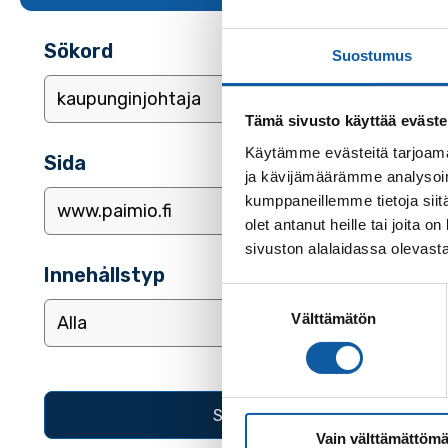
Sökord
Suostumus
Tämä sivusto käyttää eväste
Käytämme evästeitä tarjoama
Sida
ja kävijämäärämme analysoim
kumppaneillemme tietoja siitä
olet antanut heille tai joita
sivuston alalaidassa olevast
Innehållstyp
Suostumuksen
Välttämätön
valinta
Vain välttämättömä