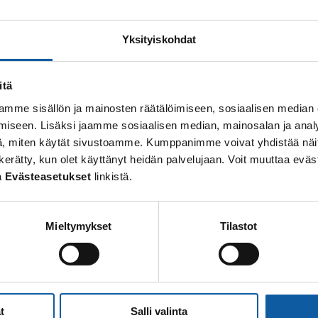
Din sökning gav inget resultat.
Yksityiskohdat
itä
mme sisällön ja mainosten räätälöimiseen, sosiaalisen median
iseen. Lisäksi jaamme sosiaalisen median, mainosalan ja analy
, miten käytät sivustoamme. Kumppanimme voivat yhdistää näitä t
 on kerätty, kun olet käyttänyt heidän palvelujaan. Voit muuttaa e
a
Evästeasetukset
linkistä.
Mieltymykset
Tilastot
t
Salli valinta