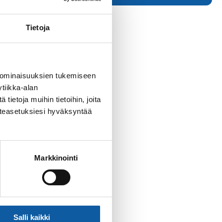
Tietoja
 ominaisuuksien tukemiseen
tiikka-alan
ietoja muihin tietoihin, joita
västeasetuksiesi hyväksyntää
Markkinointi
Salli kaikki