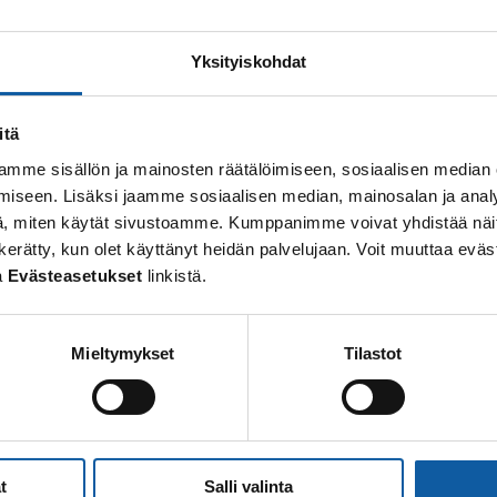
1 resultat hittades för “karjala”
Yksityiskohdat
itä
Kontakter
mme sisällön ja mainosten räätälöimiseen, sosiaalisen median
Kaisa
Karjalainen
iseen. Lisäksi jaamme sosiaalisen median, mainosalan ja analy
, miten käytät sivustoamme. Kumppanimme voivat yhdistää näitä t
 on kerätty, kun olet käyttänyt heidän palvelujaan. Voit muuttaa e
a
Evästeasetukset
linkistä.
Mieltymykset
Tilastot
t
Salli valinta