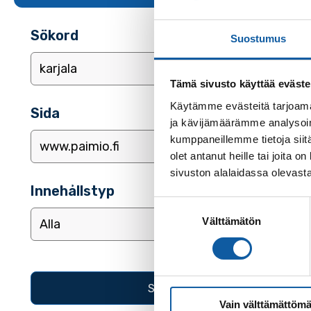
Sökord
Suostumus
Tämä sivusto käyttää eväste
Käytämme evästeitä tarjoama
Sida
ja kävijämäärämme analysoim
kumppaneillemme tietoja siitä
olet antanut heille tai joita
sivuston alalaidassa olevast
Innehållstyp
Suostumuksen
Välttämätön
valinta
Vain välttämättömä