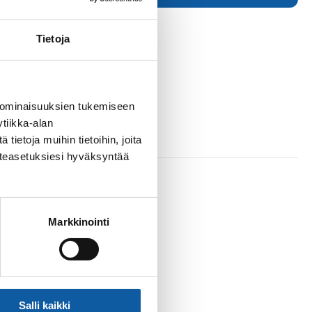
Tietoja
 ominaisuuksien tukemiseen
tiikka-alan
ietoja muihin tietoihin, joita
västeasetuksiesi hyväksyntää
Markkinointi
Salli kaikki