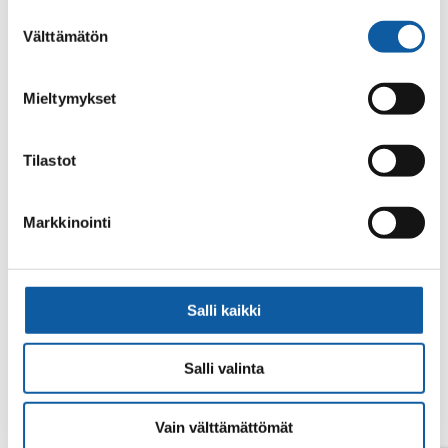
alalaidassa olevasta
Evästeasetukset
linkistä.
Suostumuksen
Välttämätön
valinta
Mieltymykset
Tilastot
Din sökning gav inget resultat.
Markkinointi
Salli kaikki
Salli valinta
Vain välttämättömät