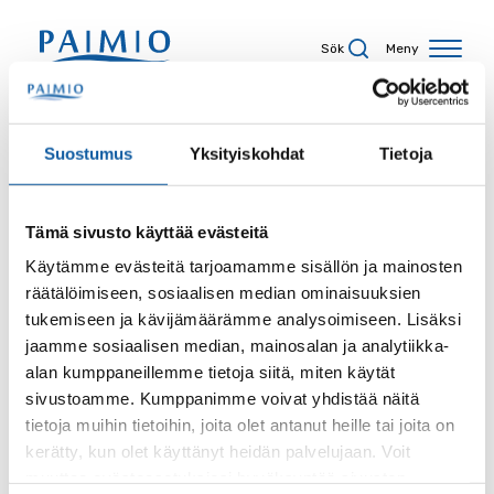
Hoppa till innehåll
Sök
Meny
Sökresultat
Suostumus
Yksityiskohdat
Tietoja
Tämä sivusto käyttää evästeitä
Sökord
Käytämme evästeitä tarjoamamme sisällön ja mainosten
räätälöimiseen, sosiaalisen median ominaisuuksien
tukemiseen ja kävijämäärämme analysoimiseen. Lisäksi
jaamme sosiaalisen median, mainosalan ja analytiikka-
alan kumppaneillemme tietoja siitä, miten käytät
Sida
sivustoamme. Kumppanimme voivat yhdistää näitä
tietoja muihin tietoihin, joita olet antanut heille tai joita on
kerätty, kun olet käyttänyt heidän palvelujaan. Voit
muuttaa evästeasetuksiesi hyväksyntää sivuston
Innehållstyp