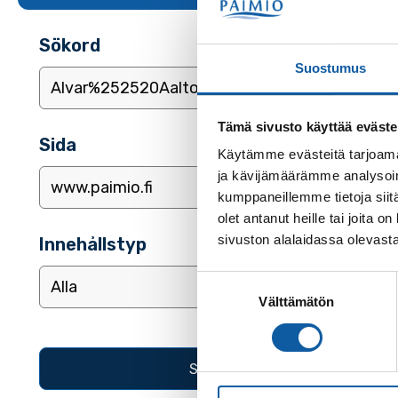
Sökord
Suostumus
Tämä sivusto käyttää eväste
Sida
Käytämme evästeitä tarjoama
ja kävijämäärämme analysoim
kumppaneillemme tietoja siitä
olet antanut heille tai joita
sivuston alalaidassa olevast
Innehållstyp
Suostumuksen
Välttämätön
valinta