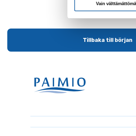
Vain välttämättömä
Tillbaka till början