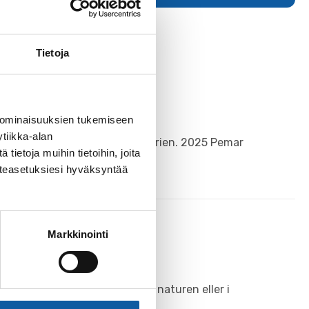
Tietoja
 ominaisuuksien tukemiseen
tiikka-alan
dess rötter ligger djupt i historien. 2025 Pemar
ietoja muihin tietoihin, joita
västeasetuksiesi hyväksyntää
Markkinointi
nsplatser, på vandringsstigar i naturen eller i