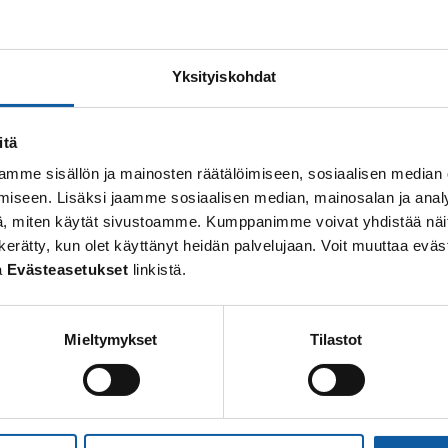
2 resultat hittades för “Alvar%252520Aalto”
Yksityiskohdat
Sidor
itä
Pemar
mme sisällön ja mainosten räätälöimiseen, sosiaalisen median
iseen. Lisäksi jaamme sosiaalisen median, mainosalan ja analy
Pemar ligger i sydvästra Finland. Det blev stad 1997 men 
, miten käytät sivustoamme. Kumppanimme voivat yhdistää näitä t
firade sitt 700 års jubileum.
 on kerätty, kun olet käyttänyt heidän palvelujaan. Voit muuttaa e
a
Evästeasetukset
linkistä.
Sidor
Mieltymykset
Tilastot
Kultur och fritid
Fritiden i Pemar kan tillbringas t.ex. på högklassiga motio
stadens biograf där de senaste filmnyheterna...