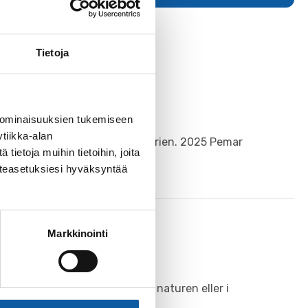
Tietoja
 ominaisuuksien tukemiseen
tiikka-alan
dess rötter ligger djupt i historien. 2025 Pemar
ietoja muihin tietoihin, joita
västeasetuksiesi hyväksyntää
Markkinointi
nsplatser, på vandringsstigar i naturen eller i