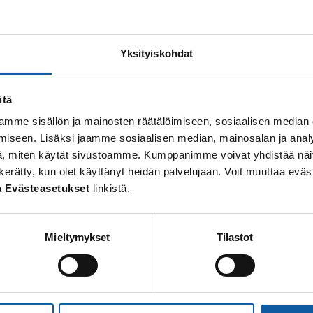
2 resultat hittades för “Alvar%2520Aalto”
Yksityiskohdat
Sidor
itä
Pemar
mme sisällön ja mainosten räätälöimiseen, sosiaalisen median
iseen. Lisäksi jaamme sosiaalisen median, mainosalan ja analy
Pemar ligger i sydvästra Finland. Det blev stad 1997 men 
, miten käytät sivustoamme. Kumppanimme voivat yhdistää näitä t
firade sitt 700 års jubileum.
 on kerätty, kun olet käyttänyt heidän palvelujaan. Voit muuttaa e
a
Evästeasetukset
linkistä.
Sidor
Mieltymykset
Tilastot
Kultur och fritid
Fritiden i Pemar kan tillbringas t.ex. på högklassiga motio
stadens biograf där de senaste filmnyheterna...