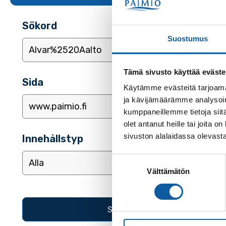
Sökord
Suostumus
Tämä sivusto käyttää eväste
Sida
Käytämme evästeitä tarjoama
ja kävijämäärämme analysoim
kumppaneillemme tietoja siitä
olet antanut heille tai joita
sivuston alalaidassa olevast
Innehållstyp
Suostumuksen
Välttämätön
valinta