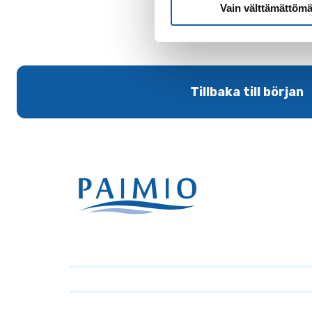
Vain välttämättömä
Tillbaka till början