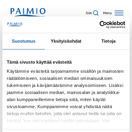
Hoppa till innehåll
Sök
Meny
Sökresultat
Suostumus
Yksityiskohdat
Tietoja
Tämä sivusto käyttää evästeitä
Sökord
Käytämme evästeitä tarjoamamme sisällön ja mainosten
räätälöimiseen, sosiaalisen median ominaisuuksien
tukemiseen ja kävijämäärämme analysoimiseen. Lisäksi
jaamme sosiaalisen median, mainosalan ja analytiikka-
alan kumppaneillemme tietoja siitä, miten käytät
Sida
sivustoamme. Kumppanimme voivat yhdistää näitä
tietoja muihin tietoihin, joita olet antanut heille tai joita on
kerätty, kun olet käyttänyt heidän palvelujaan. Voit
muuttaa evästeasetuksiesi hyväksyntää sivuston
Innehållstyp