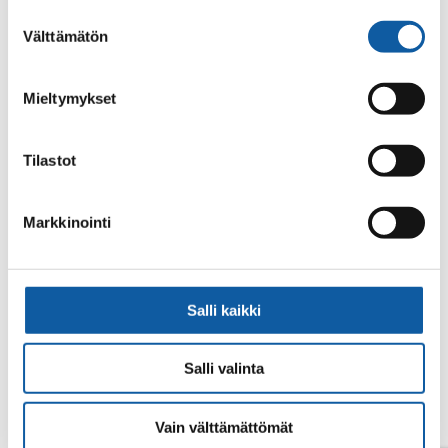
alalaidassa olevasta
Evästeasetukset
linkistä.
Suostumuksen
Välttämätön
valinta
Mieltymykset
Tilastot
Din sökning gav inget resultat.
Markkinointi
Salli kaikki
Salli valinta
Vain välttämättömät