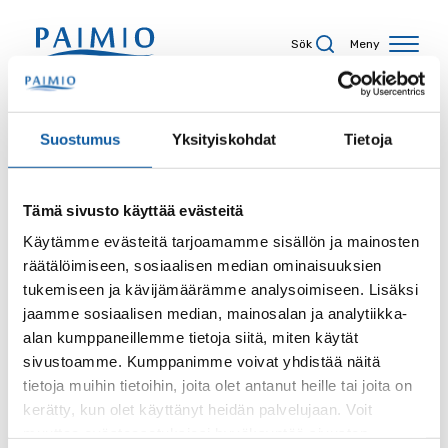
Hoppa till innehåll
Sök
Meny
Sökresultat
Suostumus
Yksityiskohdat
Tietoja
Tämä sivusto käyttää evästeitä
Sökord
Käytämme evästeitä tarjoamamme sisällön ja mainosten
räätälöimiseen, sosiaalisen median ominaisuuksien
tukemiseen ja kävijämäärämme analysoimiseen. Lisäksi
jaamme sosiaalisen median, mainosalan ja analytiikka-
alan kumppaneillemme tietoja siitä, miten käytät
Sida
sivustoamme. Kumppanimme voivat yhdistää näitä
tietoja muihin tietoihin, joita olet antanut heille tai joita on
kerätty, kun olet käyttänyt heidän palvelujaan. Voit
muuttaa evästeasetuksiesi hyväksyntää sivuston
Innehållstyp