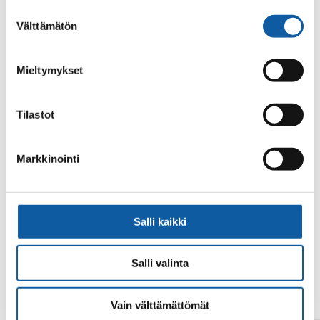
alalaidassa olevasta
Evästeasetukset
linkistä.
Suostumuksen
Välttämätön
valinta
Mieltymykset
Tilastot
Din sökning gav inget resultat.
Markkinointi
Salli kaikki
Salli valinta
Vain välttämättömät