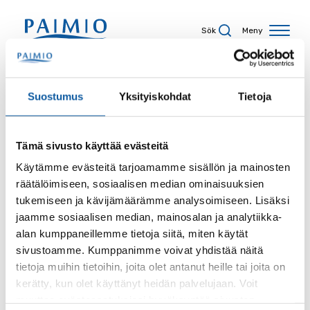
Hoppa till innehåll
Sök
Meny
Sökresultat
Suostumus
Yksityiskohdat
Tietoja
Tämä sivusto käyttää evästeitä
Sökord
Käytämme evästeitä tarjoamamme sisällön ja mainosten
räätälöimiseen, sosiaalisen median ominaisuuksien
tukemiseen ja kävijämäärämme analysoimiseen. Lisäksi
jaamme sosiaalisen median, mainosalan ja analytiikka-
alan kumppaneillemme tietoja siitä, miten käytät
Sida
sivustoamme. Kumppanimme voivat yhdistää näitä
tietoja muihin tietoihin, joita olet antanut heille tai joita on
kerätty, kun olet käyttänyt heidän palvelujaan. Voit
muuttaa evästeasetuksiesi hyväksyntää sivuston
Innehållstyp