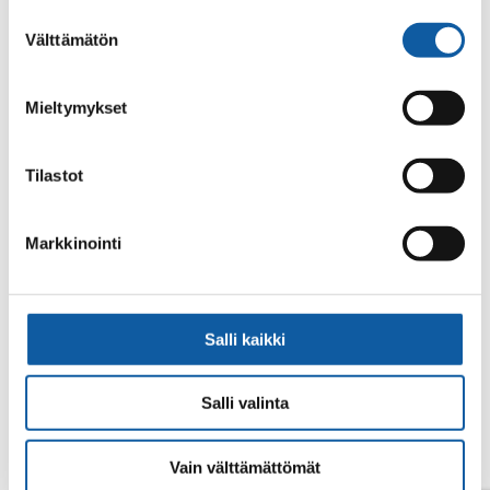
alalaidassa olevasta
Evästeasetukset
linkistä.
Suostumuksen
Välttämätön
valinta
Mieltymykset
Tilastot
Din sökning gav inget resultat.
Markkinointi
Salli kaikki
Salli valinta
Vain välttämättömät