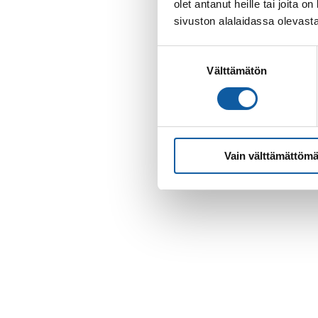
olet antanut heille tai joita
sivuston alalaidassa olevast
Suostumuksen
Välttämätön
valinta
Vain välttämättömä