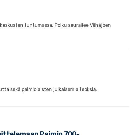
on keskustan tuntumassa. Polku seurailee Vähäjoen
tta sekä paimiolaisten julkaisemia teoksia.
nittelemaan Paimio 700-