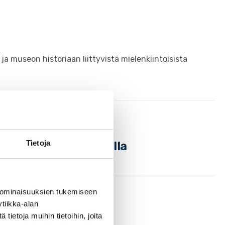
ä ja museon historiaan liittyvistä mielenkiintoisista
Tietoja
 kirkon hautausmaalla
 ominaisuuksien tukemiseen
tiikka-alan
ietoja muihin tietoihin, joita