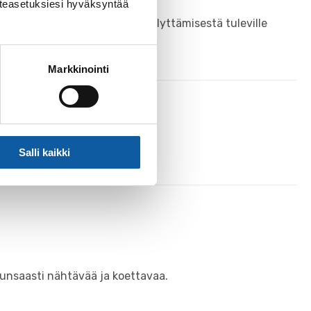
västeasetuksiesi hyväksyntää
rinnön tallentamisesta ja säilyttämisestä tuleville
Markkinointi
akobin kirkolla
Salli kaikki
runsaasti nähtävää ja koettavaa.