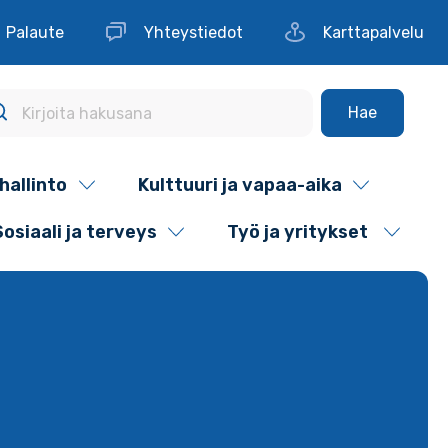
Palaute
Yhteystiedot
Karttapalvelu
Hae
hallinto
Kulttuuri ja vapaa-aika
Sosiaali ja terveys
Työ ja yritykset