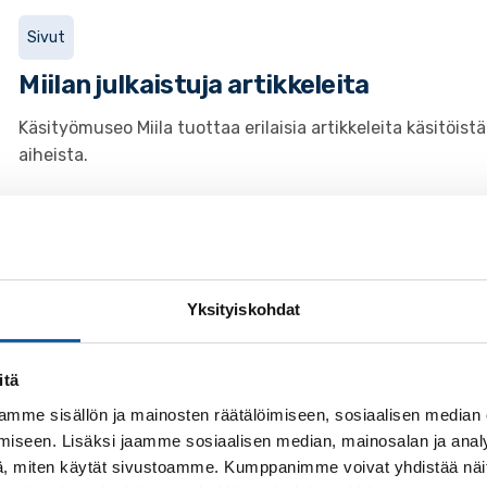
Sivut
Miilan julkaistuja artikkeleita
Käsityömuseo Miila tuottaa erilaisia artikkeleita käsitöist
aiheista.
28.7. klo 14:00–15:30
Tapahtumat
Yksityiskohdat
Opastettu hautausmaakierros Paimion
itä
mme sisällön ja mainosten räätälöimiseen, sosiaalisen median
Palvelut
iseen. Lisäksi jaamme sosiaalisen median, mainosalan ja analy
, miten käytät sivustoamme. Kumppanimme voivat yhdistää näitä t
Museopalvelut, Paimio