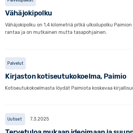
Palvelupaikat
Vähäjokipolku
Vähäjokipolku on 1,4 kilometriä pitkä ulkoilupolku Paimi
rantaa ja on mutkainen mutta tasapohjainen.
Palvelut
Kirjaston kotiseutukokoelma, Paimio
Kotiseutukokoelmasta löydät Paimiota koskevaa kirjallisuu
7.3.2025
Uutiset
Tervetuloa mukaan ideoimaan ja suun