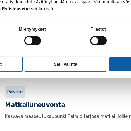
 on kerätty, kun olet käyttänyt heidän palvelujaan. Voit muuttaa e
a
Evästeasetukset
linkistä.
Paimion neljä museota huolehtivat kulttuuri- ja luonnonpe
sukupolville .
Mieltymykset
Tilastot
21.7. klo 16:00–17:00
Tapahtumat
Opastettu hautausmaakierros Pyhän Ja
t
Salli valinta
Palvelut
Matkailuneuvonta
Kasvava maaseutukaupunki Paimio tarjoaa matkailijoille 