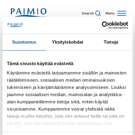
Skip to content
Search
Menu
Search results
Suostumus
Yksityiskohdat
Tietoja
Tämä sivusto käyttää evästeitä
Search term
Käytämme evästeitä tarjoamamme sisällön ja mainosten
räätälöimiseen, sosiaalisen median ominaisuuksien
tukemiseen ja kävijämäärämme analysoimiseen. Lisäksi
jaamme sosiaalisen median, mainosalan ja analytiikka-
alan kumppaneillemme tietoja siitä, miten käytät
Site
sivustoamme. Kumppanimme voivat yhdistää näitä
tietoja muihin tietoihin, joita olet antanut heille tai joita on
kerätty, kun olet käyttänyt heidän palvelujaan. Voit
muuttaa evästeasetuksiesi hyväksyntää sivuston
Content type