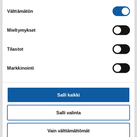
alalaidassa olevasta
Evästeasetukset
linkistä.
Suostumuksen
Välttämätön
valinta
Mieltymykset
Tilastot
No search results.
Markkinointi
Salli kaikki
Salli valinta
Vain välttämättömät